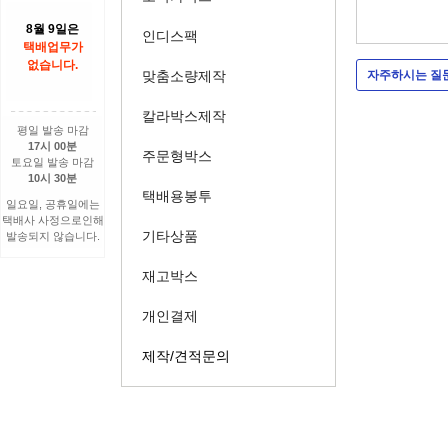
8월 9일은
인디스팩
택배업무가
없습니다.
맞춤소량제작
자주하시는 질
칼라박스제작
평일 발송 마감
17시 00분
주문형박스
토요일 발송 마감
10시 30분
택배용봉투
일요일, 공휴일에는
택배사 사정으로인해
기타상품
발송되지 않습니다.
재고박스
개인결제
제작/견적문의