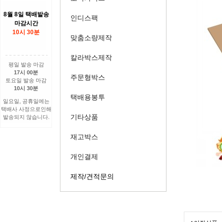
8월 8일 택배발송
인디스팩
마감시간
10시 30분
맞춤소량제작
칼라박스제작
평일 발송 마감
17시 00분
주문형박스
토요일 발송 마감
10시 30분
택배용봉투
일요일, 공휴일에는
택배사 사정으로인해
기타상품
발송되지 않습니다.
재고박스
개인결제
제작/견적문의