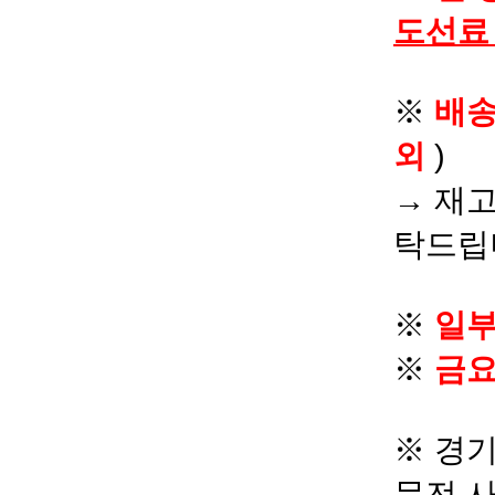
도선료
※
배
외
)
→ 재고
탁드립
※
일부
※
금요
※ 경기
문전 