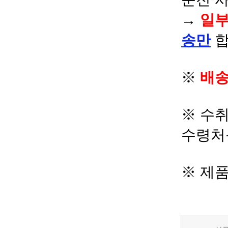
→
일부
송만
합
※
배송
※ 수
수령처
※ 제