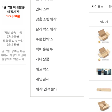
사이즈순
판
8월 7일 택배발송
인디스팩
마감시간
17시 00분
맞춤소량제작
칼라박스제작
평일 발송 마감
17시 00분
주문형박스
토요일 발송 마감
10시 30분
택배용봉투
일요일, 공휴일에는
택배사 사정으로인해
기타상품
발송되지 않습니다.
재고박스
개인결제
제작/견적문의