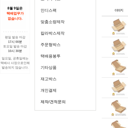
8월 9일은
인디스팩
택배업무가
없습니다.
맞춤소량제작
칼라박스제작
평일 발송 마감
17시 00분
주문형박스
토요일 발송 마감
10시 30분
택배용봉투
일요일, 공휴일에는
택배사 사정으로인해
기타상품
발송되지 않습니다.
재고박스
개인결제
제작/견적문의