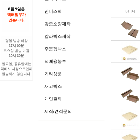
8월 9일은
인디스팩
택배업무가
없습니다.
맞춤소량제작
칼라박스제작
평일 발송 마감
17시 00분
주문형박스
토요일 발송 마감
10시 30분
택배용봉투
일요일, 공휴일에는
택배사 사정으로인해
기타상품
발송되지 않습니다.
재고박스
개인결제
제작/견적문의