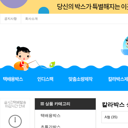
공지사항
회사소개
상품 카테고리
칼라박스
택배용박스
A형 (35)
초특가박스