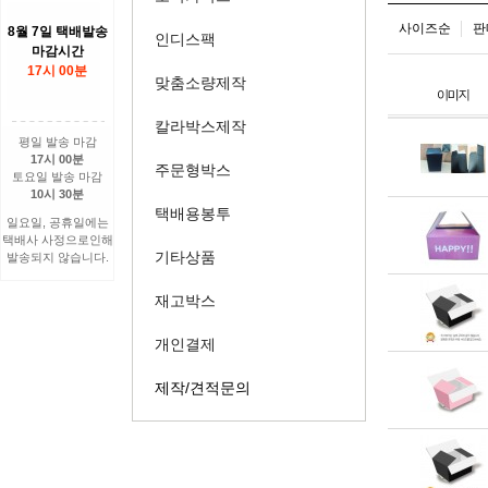
사이즈순
판
8월 7일 택배발송
인디스팩
마감시간
17시 00분
맞춤소량제작
칼라박스제작
평일 발송 마감
17시 00분
주문형박스
토요일 발송 마감
10시 30분
택배용봉투
일요일, 공휴일에는
택배사 사정으로인해
기타상품
발송되지 않습니다.
재고박스
개인결제
제작/견적문의