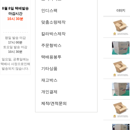
8월 8일 택배발송
인디스팩
마감시간
10시 30분
맞춤소량제작
칼라박스제작
평일 발송 마감
17시 00분
주문형박스
토요일 발송 마감
10시 30분
택배용봉투
일요일, 공휴일에는
택배사 사정으로인해
기타상품
발송되지 않습니다.
재고박스
개인결제
제작/견적문의