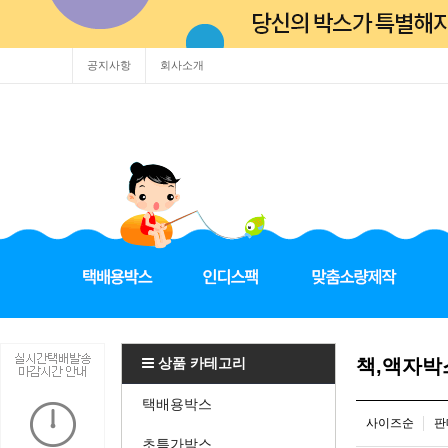
공지사항
회사소개
상품 카테고리
책,액자박
택배용박스
사이즈순
판
초특가박스