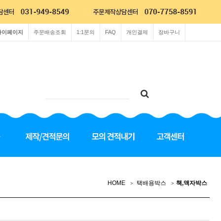
마이페이지
주문배송조회
1:1문의
FAQ
개인결제
장바구니
HOME
택배용박스
책,액자박스