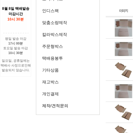
8월 8일 택배발송
인디스팩
마감시간
10시 30분
맞춤소량제작
칼라박스제작
평일 발송 마감
17시 00분
주문형박스
토요일 발송 마감
10시 30분
택배용봉투
일요일, 공휴일에는
택배사 사정으로인해
기타상품
발송되지 않습니다.
재고박스
개인결제
제작/견적문의